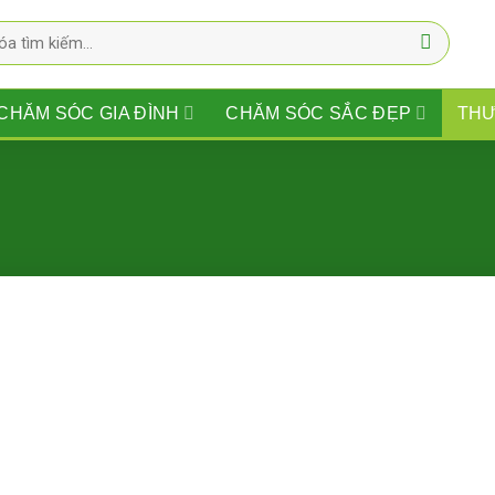
CHĂM SÓC GIA ĐÌNH
CHĂM SÓC SẮC ĐẸP
THƯ