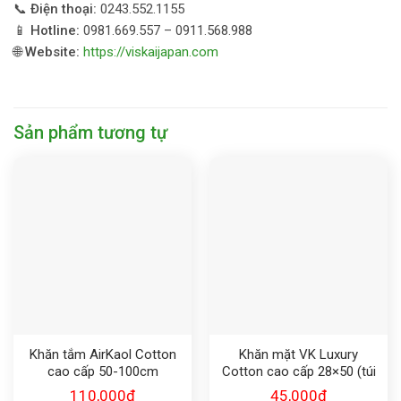
📞
Điện thoại:
0243.552.1155
📱
Hotline:
0981.669.557 – 0911.568.988
🌐
Website:
https://viskaijapan.com
Sản phẩm tương tự
Khăn tắm AirKaol Cotton
Khăn mặt VK Luxury
cao cấp 50-100cm
Cotton cao cấp 28×50 (túi
đơn)
110,000
₫
45,000
₫