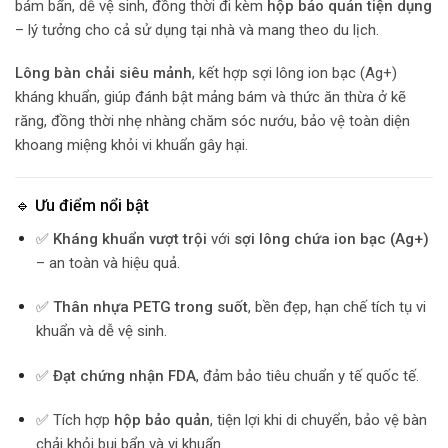
bám bẩn, dễ vệ sinh, đồng thời đi kèm
hộp bảo quản tiện dụng
– lý tưởng cho cả sử dụng tại nhà và mang theo du lịch.
Lông bàn chải siêu mảnh
, kết hợp sợi lông ion bạc (Ag+)
kháng khuẩn, giúp đánh bật mảng bám và thức ăn thừa ở kẽ
răng, đồng thời nhẹ nhàng chăm sóc nướu, bảo vệ toàn diện
khoang miệng khỏi vi khuẩn gây hại.
🔹 Ưu điểm nổi bật
✅
Kháng khuẩn vượt trội
với
sợi lông chứa ion bạc (Ag+)
– an toàn và hiệu quả.
✅
Thân nhựa PETG trong suốt
, bền đẹp, hạn chế tích tụ vi
khuẩn và dễ vệ sinh.
✅
Đạt chứng nhận FDA
, đảm bảo tiêu chuẩn y tế quốc tế.
✅ Tích hợp
hộp bảo quản
, tiện lợi khi di chuyển, bảo vệ bàn
chải khỏi bụi bẩn và vi khuẩn.