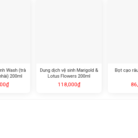
inh Wash (trà
Dung dịch vệ sinh Marigold &
Bọt cạo râ
nhài) 200ml
Lotus Flowers 200ml
000
₫
118,000
₫
86