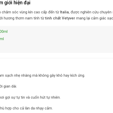
 giới hiện đại
 chăm sóc vùng kín cao cấp đến từ
Italia
, được nghiên cứu chuyên
 với hương thơm nam tính từ
tinh chất Vetyver
mang lại cảm giác sạch 
200ml
0ml
 làm sạch nhẹ nhàng mà không gây khô hay kích ứng.
i gian dài.
khơi gợi sự tự tin và cuốn hút tự nhiên.
 phù hợp cho cả làn da nhạy cảm.