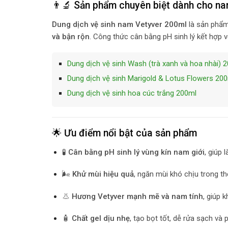
👨‍🔬 Sản phẩm chuyên biệt dành cho nam
Dung dịch vệ sinh nam Vetyver 200ml
là sản phẩm
và bận rộn
. Công thức cân bằng pH sinh lý kết hợp
Dung dịch vệ sinh Wash (trà xanh và hoa nhài) 
Dung dịch vệ sinh Marigold & Lotus Flowers 20
Dung dịch vệ sinh hoa cúc trắng 200ml
🌟 Ưu điểm nổi bật của sản phẩm
🧪
Cân bằng pH sinh lý vùng kín nam giới
, giúp
🌬️
Khử mùi hiệu quả
, ngăn mùi khó chịu trong thờ
👃
Hương Vetyver mạnh mẽ và nam tính
, giúp 
🧴
Chất gel dịu nhẹ
, tạo bọt tốt, dễ rửa sạch và