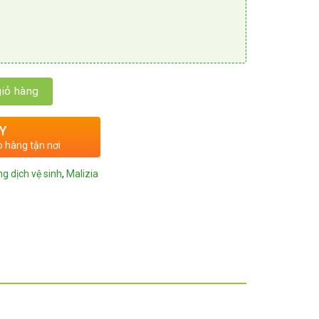
iỏ hàng
Y
o hàng tận nơi
g dịch vệ sinh
,
Malizia