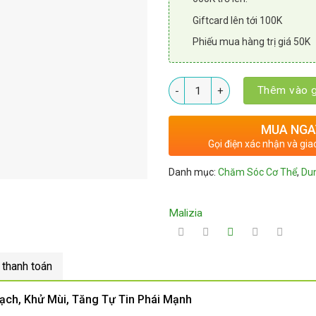
Giftcard lên tới 100K
Phiếu mua hàng trị giá 50K
Số lượng
Thêm vào g
MUA NGA
Gọi điện xác nhận và gia
Danh mục:
Chăm Sóc Cơ Thể
,
Dun
Malizia
 thanh toán
ạch, Khử Mùi, Tăng Tự Tin Phái Mạnh