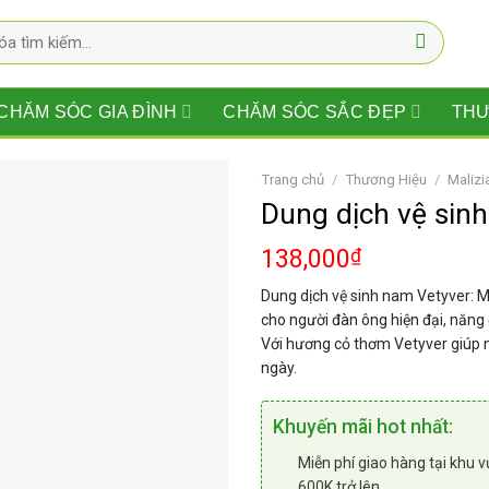
CHĂM SÓC GIA ĐÌNH
CHĂM SÓC SẮC ĐẸP
THƯ
Trang chủ
/
Thương Hiệu
/
Malizi
Dung dịch vệ sin
138,000
₫
Dung dịch vệ sinh nam Vetyver: M
cho người đàn ông hiện đại, năng 
Với hương cỏ thơm Vetyver giúp n
ngày.
Khuyến mãi hot nhất:
Miễn phí giao hàng tại khu v
600K trở lên.