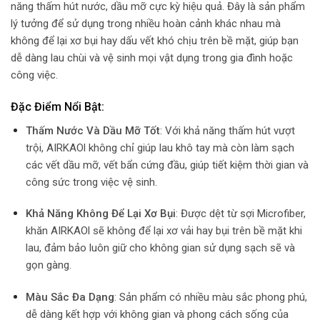
năng thấm hút nước, dầu mỡ cực kỳ hiệu quả. Đây là sản phẩm
lý tưởng để sử dụng trong nhiều hoàn cảnh khác nhau mà
không để lại xơ bụi hay dấu vết khó chịu trên bề mặt, giúp bạn
dễ dàng lau chùi và vệ sinh mọi vật dụng trong gia đình hoặc
công việc.
Đặc Điểm Nổi Bật
:
Thấm Nước Và Dầu Mỡ Tốt
: Với khả năng thấm hút vượt
trội, AIRKAOl không chỉ giúp lau khô tay mà còn làm sạch
các vết dầu mỡ, vết bẩn cứng đầu, giúp tiết kiệm thời gian và
công sức trong việc vệ sinh.
Khả Năng Không Để Lại Xơ Bụi
: Được dệt từ sợi Microfiber,
khăn AIRKAOl sẽ không để lại xơ vải hay bụi trên bề mặt khi
lau, đảm bảo luôn giữ cho không gian sử dụng sạch sẽ và
gọn gàng.
Màu Sắc Đa Dạng
: Sản phẩm có nhiều màu sắc phong phú,
dễ dàng kết hợp với không gian và phong cách sống của