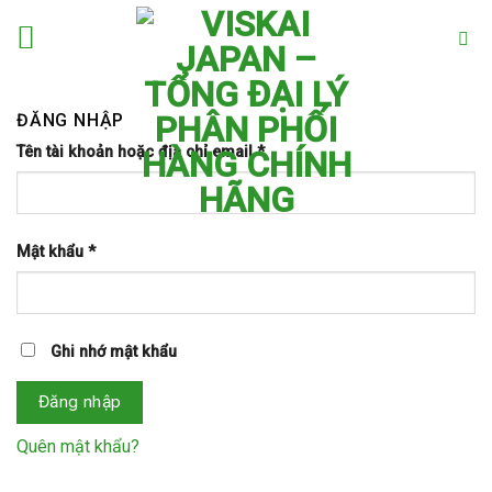
Skip
to
content
ĐĂNG NHẬP
Tên tài khoản hoặc địa chỉ email
*
Mật khẩu
*
Ghi nhớ mật khẩu
Đăng nhập
Quên mật khẩu?