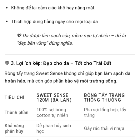
Không để lại cảm giác khô hay nặng mặt.
Thích hợp dùng hằng ngày cho mọi loại da.
💖
Da được làm sạch sâu, mềm mịn tự nhiên – đó là
“đẹp bền vững” đúng nghĩa.
💚 3. Lợi ích kép: Đẹp cho da – Tốt cho Trái Đất
Bông tẩy trang Sweet Sense không chỉ giúp bạn
làm sạch da
hoàn hảo
, mà còn góp phần
bảo vệ môi trường sống
.
SWEET SENSE
BÔNG TẨY TRANG
TIÊU CHÍ
120M (BA LAN)
THÔNG THƯỜNG
100% sợi bông
Pha sợi tổng hợp, tẩy
Thành phần
cotton tự nhiên
trắng
Khả năng
Dễ phân hủy sinh
Gây rác thải vi nhựa
phân hủy
học