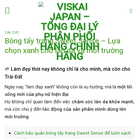
Skip
to
content
TIN TỨC
Bông tẩy trang Sweet Sense – Lựa
chọn xanh cho làn da và môi trường
🌱 Làm đẹp thời nay không chỉ là cho mình, mà còn cho
Trái Đất
Ngày nay, “làm đẹp xanh” không còn là xu hướng, mà là
một lối
sống mới của phụ nữ hiện đại
.
Họ không chỉ quan tâm đến việc
chăm sóc làn da khỏe mạnh
,
mà còn chú ý đến
tác động của sản phẩm mình dùng lên
môi trường
.
Cách bảo quản bông tẩy trang Sweet Sense để luôn sạch