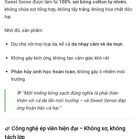
Sweet Sense được làm từ
100% sợi bông cotton tự nhiên
,
không chứa sợi tổng hợp, không tẩy trắng, không hóa chất độc
hại.
Nhờ đó, sản phẩm:
Dịu nhẹ với mọi loại da, kể cả
da nhạy cảm và da mụn
.
Không gây kích ứng, không tạo cảm giác khô rát.
Phân hủy sinh học hoàn toàn
, không gây ô nhiễm môi
trường.
💬 “Một miếng bông sạch đúng nghĩa là phải thân
thiện với cả da lẫn môi trường – và Sweet Sense đáp
ứng hoàn hảo cả hai.”
🌿
Công nghệ ép viền hiện đại – Không xơ, không
tách lớp