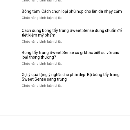
ở
Chức năng bình luận bị tắt
về
Sense
mịn
Tại
bông
–
sao
tẩy
Bông tắm: Cách chọn loại phù hợp cho làn da nhạy cảm
Lựa
các
trang
chọn
ở
Chức năng bình luận bị tắt
chuyên
Sweet
xanh
Bông
gia
Sense
cho
tắm:
làm
Cách dùng bông tẩy trang Sweet Sense đúng chuẩn để
làn
Cách
tiết kiệm mỹ phẩm
đẹp
da
chọn
khuyên
ở
Chức năng bình luận bị tắt
và
loại
dùng
Cách
môi
phù
bông
dùng
Bông tẩy trang Sweet Sense có gì khác biệt so với các
trường
hợp
tẩy
bông
loại thông thường?
cho
trang
tẩy
làn
ở
Chức năng bình luận bị tắt
Sweet
trang
da
Bông
Sense?
Sweet
nhạy
tẩy
Gợi ý quà tặng ý nghĩa cho phái đẹp: Bộ bông tẩy trang
Sense
cảm
trang
Sweet Sense sang trọng
đúng
Sweet
ở
Chức năng bình luận bị tắt
chuẩn
Sense
Gợi
để
có
ý
tiết
gì
quà
kiệm
khác
tặng
mỹ
biệt
ý
phẩm
so
nghĩa
với
cho
các
phái
loại
đẹp: