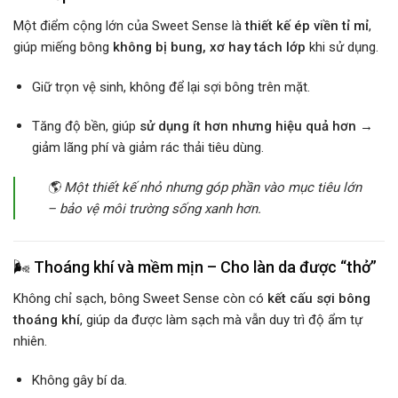
Một điểm cộng lớn của Sweet Sense là
thiết kế ép viền tỉ mỉ
,
giúp miếng bông
không bị bung, xơ hay tách lớp
khi sử dụng.
Giữ trọn vệ sinh, không để lại sợi bông trên mặt.
Tăng độ bền, giúp
sử dụng ít hơn nhưng hiệu quả hơn
→
giảm lãng phí và giảm rác thải tiêu dùng.
🌎
Một thiết kế nhỏ nhưng góp phần vào mục tiêu lớn
– bảo vệ môi trường sống xanh hơn.
🌬️
Thoáng khí và mềm mịn – Cho làn da được “thở”
Không chỉ sạch, bông Sweet Sense còn có
kết cấu sợi bông
thoáng khí
, giúp da được làm sạch mà vẫn duy trì độ ẩm tự
nhiên.
Không gây bí da.