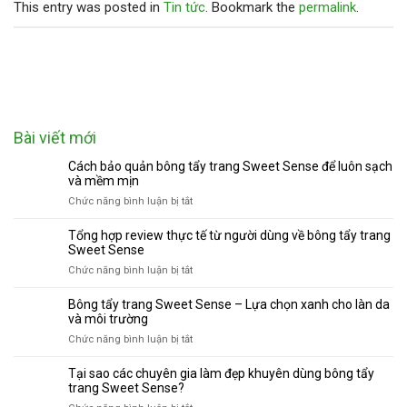
This entry was posted in
Tin tức
. Bookmark the
permalink
.
Bài viết mới
Cách bảo quản bông tẩy trang Sweet Sense để luôn sạch
và mềm mịn
ở
Chức năng bình luận bị tắt
Cách
bảo
Tổng hợp review thực tế từ người dùng về bông tẩy trang
quản
Sweet Sense
bông
ở
Chức năng bình luận bị tắt
tẩy
Tổng
trang
hợp
Bông tẩy trang Sweet Sense – Lựa chọn xanh cho làn da
Sweet
review
và môi trường
Sense
thực
ở
Chức năng bình luận bị tắt
để
tế
Bông
luôn
từ
tẩy
sạch
Tại sao các chuyên gia làm đẹp khuyên dùng bông tẩy
người
trang
và
trang Sweet Sense?
dùng
Sweet
mềm