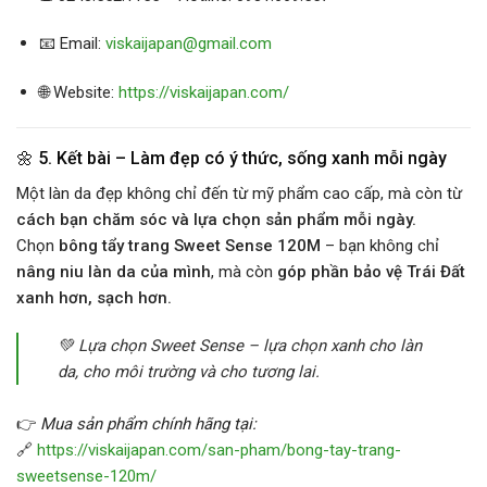
📧 Email:
viskaijapan@gmail.com
🌐 Website:
https://viskaijapan.com/
🌼 5. Kết bài – Làm đẹp có ý thức, sống xanh mỗi ngày
Một làn da đẹp không chỉ đến từ mỹ phẩm cao cấp, mà còn từ
cách bạn chăm sóc và lựa chọn sản phẩm mỗi ngày.
Chọn
bông tẩy trang Sweet Sense 120M
– bạn không chỉ
nâng niu làn da của mình
, mà còn
góp phần bảo vệ Trái Đất
xanh hơn, sạch hơn.
💚
Lựa chọn Sweet Sense – lựa chọn xanh cho làn
da, cho môi trường và cho tương lai.
👉
Mua sản phẩm chính hãng tại:
🔗
https://viskaijapan.com/san-pham/bong-tay-trang-
sweetsense-120m/