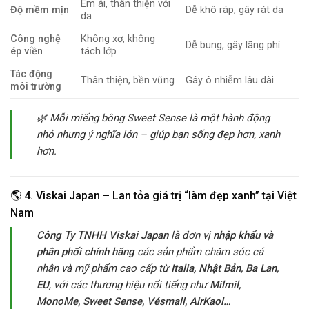
Êm ái, thân thiện với
Độ mềm mịn
Dễ khô ráp, gây rát da
da
Công nghệ
Không xơ, không
Dễ bung, gây lãng phí
ép viền
tách lớp
Tác động
Thân thiện, bền vững
Gây ô nhiễm lâu dài
môi trường
🌿
Mỗi miếng bông Sweet Sense là một hành động
nhỏ nhưng ý nghĩa lớn – giúp bạn sống đẹp hơn, xanh
hơn.
🌎 4. Viskai Japan – Lan tỏa giá trị “làm đẹp xanh” tại Việt
Nam
Công Ty TNHH Viskai Japan
là đơn vị
nhập khẩu và
phân phối chính hãng
các sản phẩm chăm sóc cá
nhân và mỹ phẩm cao cấp từ
Italia, Nhật Bản, Ba Lan,
EU
, với các thương hiệu nổi tiếng như
Milmil,
MonoMe, Sweet Sense, Vésmall, AirKaol…